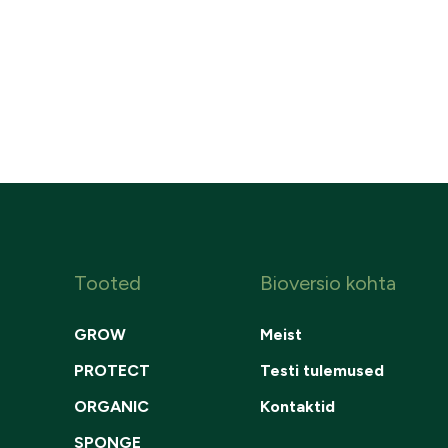
Tooted
Bioversio kohta
GROW
Meist
PROTECT
Testi tulemused
ORGANIC
Kontaktid
SPONGE