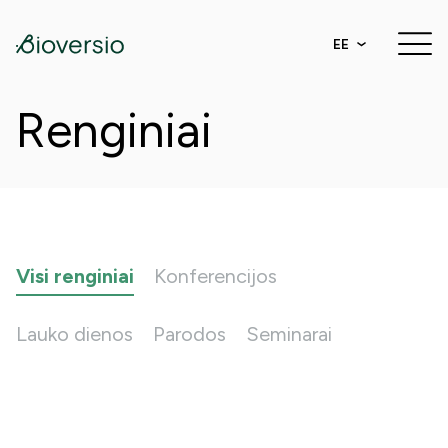
EE
Renginiai
Visi renginiai
Konferencijos
Lauko dienos
Parodos
Seminarai